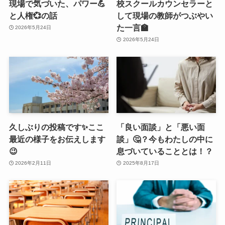
現場で気づいた、パワー💪
校スクールカウンセラーと
と人権💞の話
して現場の教師がつぶやい
た一言🏫
2026年5月24日
2026年5月24日
久しぶりの投稿です✨ここ
「良い面談」と「悪い面
最近の様子をお伝えします
談」🤔？今もわたしの中に
😉
息づいていることとは！？
2026年2月11日
2025年8月17日