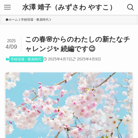
水澤 靖子（みずさわ やすこ）
ホーム
学校現場・教員時代
この春🌸からのわたしの新たなチ
2025
4/09
ャレンジ✨ 続編です😉
2025年4月7日
2025年4月9日
学校現場・教員時代