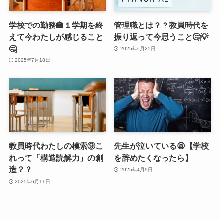
学校での勤務🏫１学期を終
管理職とは？？教員時代を
えて今わたしが感じること
振り返って今思うこと🤔💡
🤔
2025年6月25日
2025年7月18日
教員時代わたしの模索⑨こ
先生が泣いている😫【学校
れって「構造読解力」の創
を辞めたくなったら】
造？？
2025年4月9日
2025年6月11日