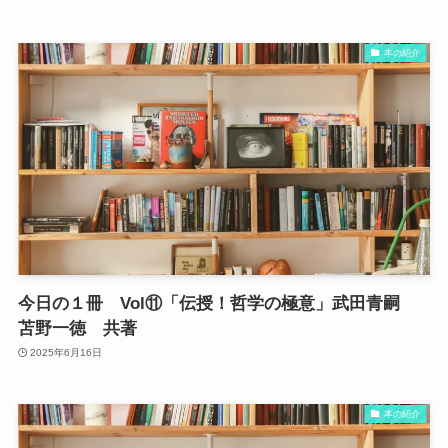
本の紹介
今日の１冊 Vol⑪「伝授！哲学の極意」武田青嗣
苫野一徳 共著
2025年6月16日
本の紹介