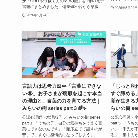
が「GRITやり抜く力の3つの鍵」を1冊の電子
書籍にまとめました。偏差値30台から早慶...
2026年5月24日
2026年5月24日
特別支援教育
言語力は思考力📖👀「言葉にできな
「じっと座
い😭」お子さまが癇癪を起こす本当
すぐ諦める」
の理由と、言葉の力を育てる方法｜
覚が生きる力を
みらいの樹 series part３🌈✨
らいの樹 seri
公認心理師・水澤靖子 ／ みらいの樹 series
公認心理師・水澤
part３ 「うちの子、自分の気持ちをうまく言
part５ 「
葉にできないんです」「順序立てて話すのが
い」「手先が
苦手で、すぐに感情的になってしまう」——
る」「集中力