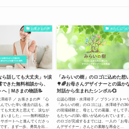
お客さまの声
わたしにつ
なら話しても大丈夫」✨涙
「みらいの樹」のロゴに込めた想
露できた無料相談から、
🌳🌈お母さんデザイナーとの温か
へ｜Mさまの物語📝
対話から生まれたシンボル💞
澤靖子 ／ お客さまの声 「心
公認心理師・水澤靖子 ／ ブランドストー
込んでいた辛い過去の話も、水
「みらいの樹」のロゴには、水澤靖子の36
しても大丈夫と思えて、涙なが
の現場経験と、母としての葛藤、そして子
しまいました」——無料相談か
もたちへの深い願いが込められています。
料サポートへと進んでくださっ
のロゴが完成するまでには、一人の「お母
です。まず一歩、勇気を出...
んデザイナー」さんとの素敵な再会と...