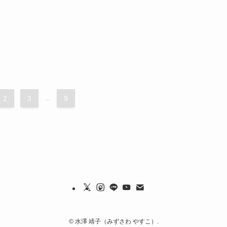
2
3
...
9
©
水澤 靖子（みずさわ やすこ）.