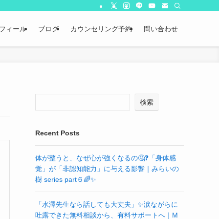
フィール
ブログ
カウンセリング予約
問い合わせ
検索
Recent Posts
体が整うと、なぜ心が強くなるの🤔❓「身体感
覚」が「非認知能力」に与える影響｜みらいの
樹 series part６🌈✨
「水澤先生なら話しても大丈夫」✨涙ながらに
吐露できた無料相談から、有料サポートへ｜M