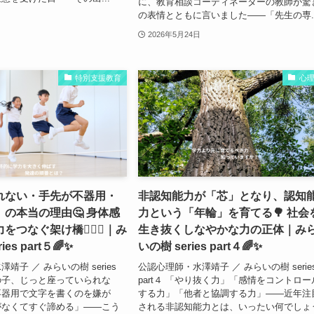
に、教育相談コーディネーターの教師が驚
の表情とともに言いました——「先生の専..
2026年5月24日
特別支援教育
心
れない・手先が不器用・
非認知能力が「芯」となり、認知
の本当の理由🤔 身体感
力という「年輪」を育てる🌳 社会
つなぐ架け橋🏃🏻‍♀️｜み
生き抜くしなやかな力の正体｜み
es part５🌈✨
いの樹 series part４🌈✨
靖子 ／ みらいの樹 series
公認心理師・水澤靖子 ／ みらいの樹 serie
うちの子、じっと座っていられな
part４ 「やり抜く力」「感情をコントロー
不器用で文字を書くのを嫌が
する力」「他者と協調する力」——近年注
がなくてすぐ諦める」——こう
される非認知能力とは、いったい何でしょ