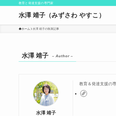
教育と発達支援の専門家
水澤 靖子（みずさわ やすこ）
ホーム
水澤 靖子の執筆記事
水澤 靖子
– Author –
教育＆発達支援の専
水澤 靖子