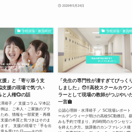
2026年5月24日
学校現場・教員時代
学校現場・教員
支援」と「寄り添う支
「先生の専門性が凄すぎてびっく
🤔支援の現場で気づい
しました」😯‼️高校スクールカウ
と人権💞の話
ラーとして現場の教師がつぶやい
一言🏫
澤靖子 ／ 支援コラム 💡本記
事例は、ご本人・ご家族のプラ
公認心理師・水澤靖子 ／ SC現場レポート
るため、情報を一部変更・再構
ールデンウィーク明けの高校SC勤務日。
。支援の本質と気づきはそのま
みも予約で埋まり、約5時間のカウンセリ
ます。 支援の現場で「手を出
を終えた夕方。放課後のカンファレンス後
意を受けた日——その出...