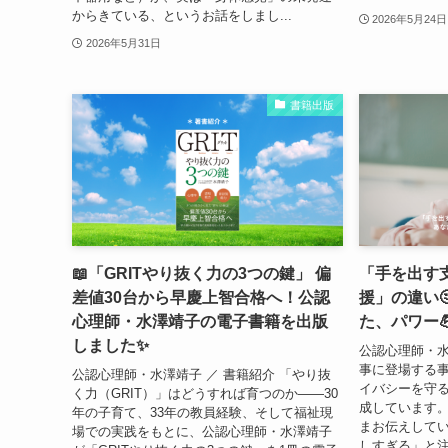
からきている、というお話をしまし...
2026年5月24日
2026年5月31日
書籍出版
📖「GRITやり抜く力の3つの鍵」 偏
「手を出す
差値30台から早慶上智合格へ！公認
援」の違い
心理師・水澤靖子の電子書籍を出版
た、パワー
しました✨
公認心理師・水
事に登場する
公認心理師・水澤靖子 ／ 書籍紹介 「やり抜
イバシーを守
く力（GRIT）」はどうすれば育つのか——30
成しています
年の子育て、33年の教員経験、そして福祉現
まお伝えしてい
場での実践をもとに、公認心理師・水澤靖子
しすぎる」と注