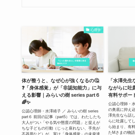
心理学
体が整うと、なぜ心が強くなるの🤔
「水澤先生
❓「身体感覚」が「非認知能力」に与
ながらに吐
える影響｜みらいの樹 series part６
有料サポート
🌈✨
公認心理師・水
の奥底に抑え
公認心理師・水澤靖子 ／ みらいの樹 series
澤先生なら話
part６ 前回の記事（part5）では、わたしたち
らに吐露して
大人がつい「やる気や態度の問題」と捉えが
ら始まり、有
ちな子どもの行動（じっと座れない、手先が
たMさまの物語
不器用など）が、実は「身体感覚」の未発達