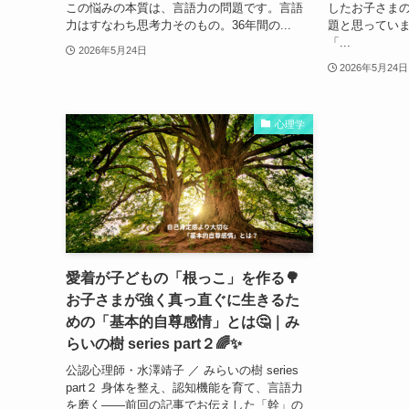
この悩みの本質は、言語力の問題です。言語
したお子さま
力はすなわち思考力そのもの。36年間の...
題と思ってい
「...
2026年5月24日
2026年5月24日
心理学
愛着が子どもの「根っこ」を作る🌳
お子さまが強く真っ直ぐに生きるた
めの「基本的自尊感情」とは🤔｜み
らいの樹 series part２🌈✨
公認心理師・水澤靖子 ／ みらいの樹 series
part２ 身体を整え、認知機能を育て、言語力
を磨く——前回の記事でお伝えした「幹」の