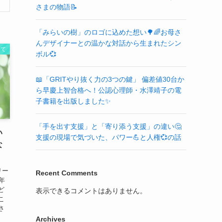
さまの物語📝
「みらいの樹」のロゴに込めた想い🌳🌈お母さ
んデザイナーとの温かな対話から生まれたシン
いて
ボル💞
📖「GRITやり抜く力の3つの鍵」 偏差値30台か
ら早慶上智合格へ！公認心理師・水澤靖子の電
子書籍を出版しました✨
「手を出す支援」と「寄り添う支援」の違い🤔
い
支援の現場で気づいた、パワー💪と人権💞の話
な
リー
Recent Comments
年
ど
表示できるコメントはありません。
こ
さ
Archives