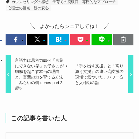
カウンセリングの感想
子育ての突破口
専門的なアプローチ
心理士の視点
親の安心
よかったらシェアしてね！
言語力は思考力📖👀「言葉
にできない😭」お子さまが
「手を出す支援」と「寄り
癇癪を起こす本当の理由
添う支援」の違い🤔支援の
と、言葉の力を育てる方法
現場で気づいた、パワー💪
｜みらいの樹 series part３
と人権💞の話
🌈✨
この記事を書いた人