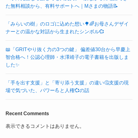
た無料相談から、有料サポートへ｜Mさまの物語📝
「みらいの樹」のロゴに込めた想い🌳🌈お母さんデザイ
ナーとの温かな対話から生まれたシンボル💞
📖「GRITやり抜く力の3つの鍵」 偏差値30台から早慶上
智合格へ！公認心理師・水澤靖子の電子書籍を出版しま
した✨
「手を出す支援」と「寄り添う支援」の違い🤔支援の現
場で気づいた、パワー💪と人権💞の話
Recent Comments
表示できるコメントはありません。