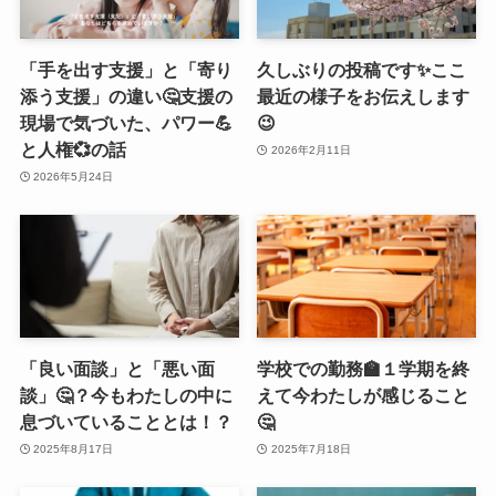
「手を出す支援」と「寄り
久しぶりの投稿です✨ここ
添う支援」の違い🤔支援の
最近の様子をお伝えします
現場で気づいた、パワー💪
😉
と人権💞の話
2026年2月11日
2026年5月24日
「良い面談」と「悪い面
学校での勤務🏫１学期を終
談」🤔？今もわたしの中に
えて今わたしが感じること
息づいていることとは！？
🤔
2025年8月17日
2025年7月18日