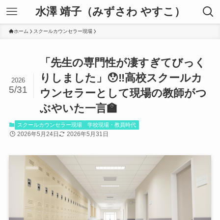
水澤 靖子（みずさわ やすこ）
ホーム
スクールカウンセラー現場
「先生の専門性が凄すぎてびっく
りしました」😯‼️高校スクールカ
2026
5/31
ウンセラーとして現場の教師がつ
ぶやいた一言🏫
スクールカウンセラー現場
学校現場・教員時代
2026年5月24日
2026年5月31日