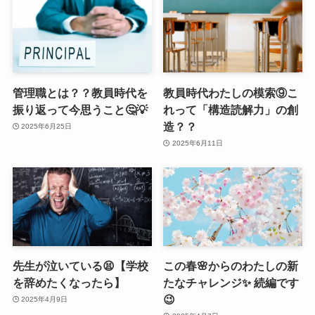
管理職とは？？教員時代を
教員時代わたしの模索⑨こ
振り返って今思うこと🤔💡
れって「構造読解力」の創
造？？
2025年6月25日
2025年6月11日
先生が泣いている😫【学校
この春🌸からのわたしの新
を辞めたくなったら】
たなチャレンジ✨ 続編です
😉
2025年4月9日